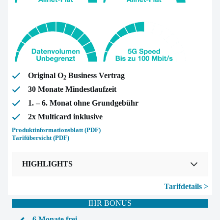
Original O
Business Vertrag
2
30 Monate Mindestlaufzeit
1. – 6. Monat ohne Grundgebühr
2x Multicard inklusive
Produktinformationsblatt (PDF)
Tarifübersicht (PDF)
HIGHLIGHTS
Tarifdetails >
Unbegrenztes Datenvolumen
im 5G-Netz mit bis zu
100 Mbit/s
IHR BONUS
Allnet-Flat
6 Monate frei