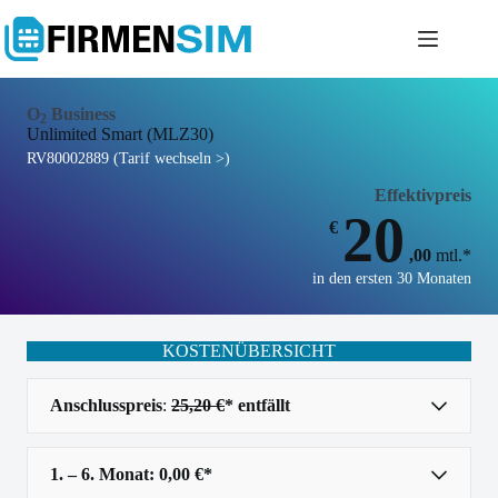
Zum
Inhalt
springen
O
Business
2
Unlimited Smart (MLZ30)
RV80002889 (Tarif wechseln >)
Effektivpreis
20
€
,00
mtl.*
in den ersten 30 Monaten
KOSTENÜBERSICHT
Anschlusspreis
:
25,20 €
* entfällt
1. – 6. Monat: 0,00 €*