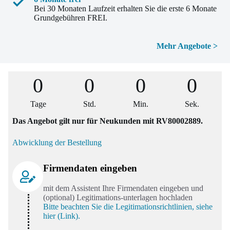
Telefonie/SMS in alle deutschen Netze und
Bei 30 Monaten Laufzeit erhalten Sie die erste 6 Monate
nach Europa
Grundgebühren FREI.
EU-Roaming
inkl. CH, UK, NOR, ISL und
LIE
Mehr Angebote >
im EU-Ausland surfen mit
77 GB
Welt-Roaming
1 GB inkl.
mit
Word Select Plus 1 GB
Option in 180
0
0
0
0
Ländern surfen
2 Multicard inkl.
Tage
Std.
Min.
Sek.
bis zu 4 Stück möglich (optional und
kostenpflichtig)
Das Angebot gilt nur für Neukunden mit RV80002889.
Telefonie/SMS
von Deutschland in die EU+-Zone inklusive
Abwicklung der Bestellung
O
Business Webguard
2
Firmendaten eingeben
Onlineschutz inklusive
mit dem Assistent Ihre Firmendaten eingeben und
(optional) Legitimations-unterlagen hochladen
Bitte beachten Sie die Legitimationsrichtlinien, siehe
hier (Link).