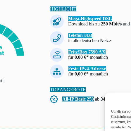
HIGHLIGHT
Mega-Highspeed DSL
Download bis zu
250 Mbit/s
und 
Telefon-Flat
in alle deutschen Netze
Fritz!Box 7590 AX
für
0,00 €*
monatlich
Feste IPv4-Adresse
für
0,00 €*
monatlich
tl.
TOP ANGEBOTE
All-IP Basic 250
ab
34,00 €*
mtl. >
Um dir ein op
Geräteinforma
zustimmst, kö
verarbeiten. 