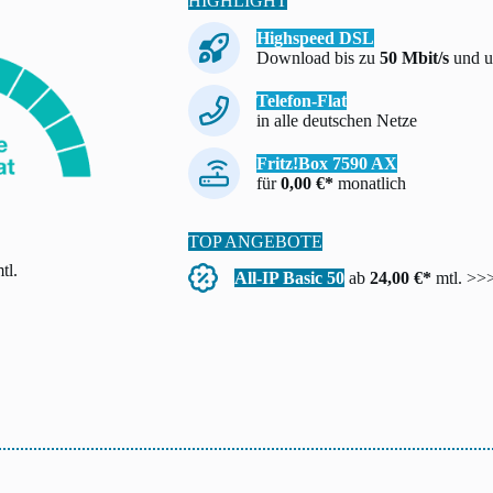
HIGHLIGHT
Highspeed DSL
Download bis zu
50 Mbit/s
und u
Telefon-Flat
in alle deutschen Netze
Fritz!Box 7590 AX
für
0,00 €*
monatlich
TOP ANGEBOTE
tl.
All-IP Basic 50
ab
24,00 €*
mtl. >>