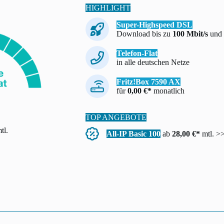
HIGHLIGHT
Super-Highspeed DSL
Download bis zu
100 Mbit/s
und 
Telefon-Flat
in alle deutschen Netze
Fritz!Box 7590 AX
für
0,00 €*
monatlich
TOP ANGEBOTE
tl.
All-IP Basic 100
ab
28,00 €*
mtl. >