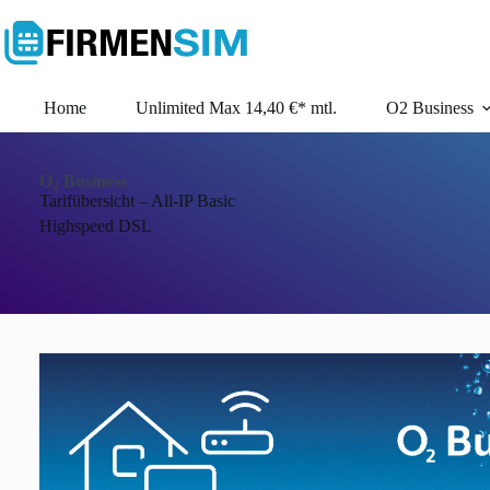
Zum
Inhalt
springen
Home
Unlimited Max 14,40 €* mtl.
O2 Business
O
Business
2
Tarifübersicht – All-IP Basic
Highspeed DSL