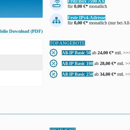
Fritz!Box 7590 AX
für
0,00 €*
monatlich
Feste IPv4-Adresse
für
0,00 €*
monatlich (nur bei All
folio Download (PDF)
TOP ANGEBOTE
All-IP Basic 50
ab
24,00 €*
mtl. >>
All-IP Basic 100
ab
28,00 €*
mtl. >
All-IP Basic 250
ab
34,00 €*
mtl. >