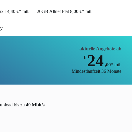
x 14,40 €* mtl.
20GB Allnet Flat 8,00 €* mtl.
N
aktuelle Angebote ab
24
€
,00*
mtl.
Mindestlaufzeit 36 Monate
upload bis zu
40 Mbit/s