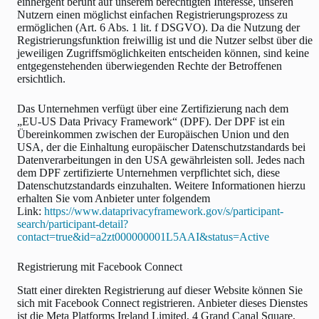
einhergeht beruht auf unserem berechtigten Interesse, unseren
Nutzern einen möglichst einfachen Registrierungsprozess zu
ermöglichen (Art. 6 Abs. 1 lit. f DSGVO). Da die Nutzung der
Registrierungsfunktion freiwillig ist und die Nutzer selbst über die
jeweiligen Zugriffsmöglichkeiten entscheiden können, sind keine
entgegenstehenden überwiegenden Rechte der Betroffenen
ersichtlich.
Das Unternehmen verfügt über eine Zertifizierung nach dem
„EU-US Data Privacy Framework“ (DPF). Der DPF ist ein
Übereinkommen zwischen der Europäischen Union und den
USA, der die Einhaltung europäischer Datenschutzstandards bei
Datenverarbeitungen in den USA gewährleisten soll. Jedes nach
dem DPF zertifizierte Unternehmen verpflichtet sich, diese
Datenschutzstandards einzuhalten. Weitere Informationen hierzu
erhalten Sie vom Anbieter unter folgendem
Link:
https://www.dataprivacyframework.gov/s/participant-
search/participant-detail?
contact=true&id=a2zt000000001L5AAI&status=Active
Registrierung mit Facebook Connect
Statt einer direkten Registrierung auf dieser Website können Sie
sich mit Facebook Connect registrieren. Anbieter dieses Dienstes
ist die Meta Platforms Ireland Limited, 4 Grand Canal Square,