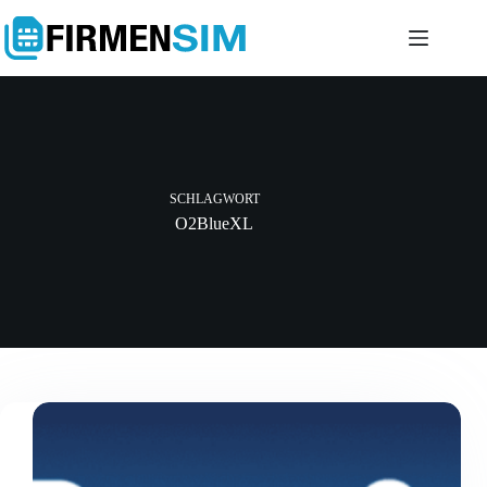
Zum
Inhalt
springen
SCHLAGWORT
O2BlueXL