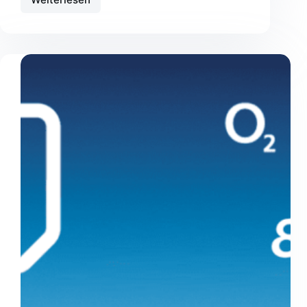
O2
Business
Blue
XL
(MLZ30)
–
19,20€
mtl.*