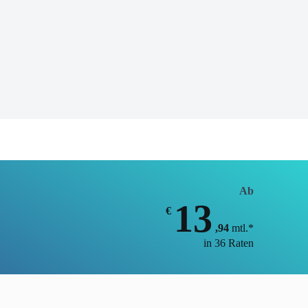
Ab
13
€
,94
mtl.*
in 36 Raten