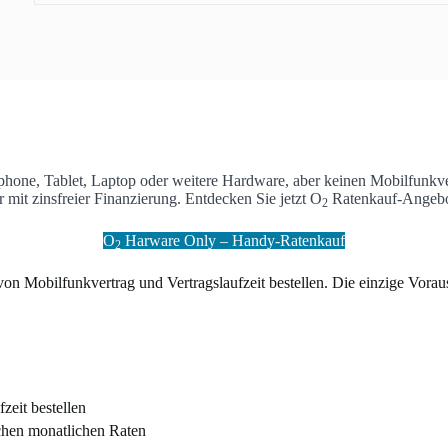
phone, Tablet, Laptop oder weitere Hardware, aber keinen Mobilfunkve
mit zinsfreier Finanzierung. Entdecken Sie jetzt O
Ratenkauf-Angebot
2
O
Harware Only – Handy-Ratenkauf
2
 Mobilfunkvertrag und Vertragslaufzeit bestellen. Die einzige Vorausse
zeit bestellen
ichen monatlichen Raten