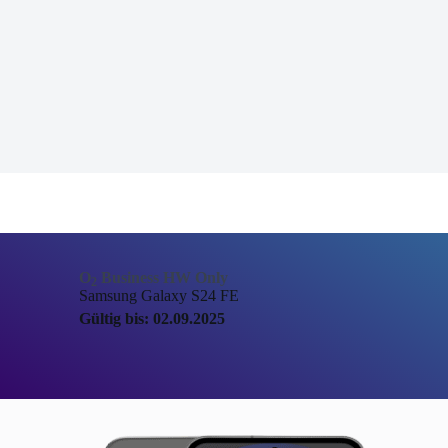
O
Business HW Only
2
Samsung Galaxy S24 FE
Gültig bis: 02.09.2025