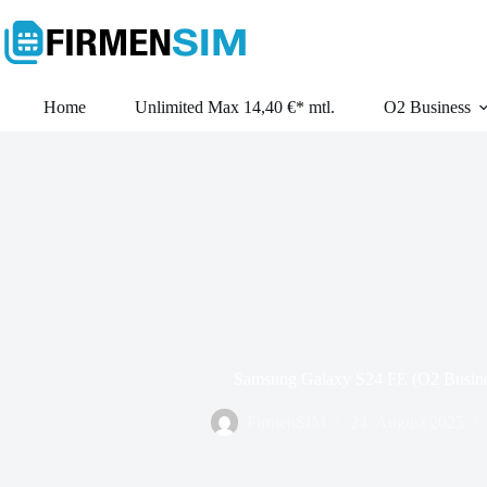
Zum
Inhalt
springen
Home
Unlimited Max 14,40 €* mtl.
O2 Business
Samsung Galaxy S24 FE (O2 Busin
FirmenSIM
24. August 2025