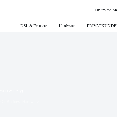
Unlimited Ma
DSL & Festnetz
Hardware
PRIVATKUNDE
ess HW Only)
O2 Business Hardware