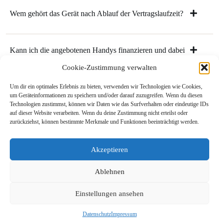
Wem gehört das Gerät nach Ablauf der Vertragslaufzeit?
Kann ich die angebotenen Handys finanzieren und dabei
SIM-Karten anderer Netzanbieter nutzen?
Cookie-Zustimmung verwalten
Um dir ein optimales Erlebnis zu bieten, verwenden wir Technologien wie Cookies,
um Geräteinformationen zu speichern und/oder darauf zuzugreifen. Wenn du diesen
Technologien zustimmst, können wir Daten wie das Surfverhalten oder eindeutige IDs
auf dieser Website verarbeiten. Wenn du deine Zustimmung nicht erteilst oder
zurückziehst, können bestimmte Merkmale und Funktionen beeinträchtigt werden.
© 2026 FirmenSIM - With ❤️ From Rheinland
Akzeptieren
Ablehnen
Impressum
Kontakt
AGB
Datenschutz
* Alle angegebenen Preise verstehen sich in Euro zuzüglich der
gesetzlichen MwSt. sowie zzgl. Versand und gelten nur in
Einstellungen ansehen
Verbindung mit den angebotenen Mobilfunkvertrag /
Mehr zeigen +
Mobilfunkverträgen über einen Serviceprovider bzw. Netzbetreiber
mit einer Mindestlaufzeit von 24, 30, 36 bzw. 48 Monaten (die
Datenschutz
Impressum