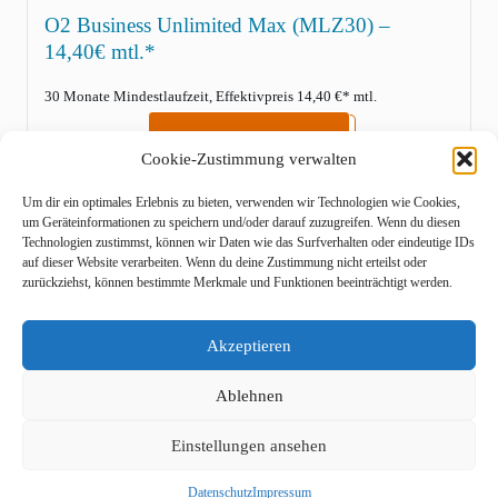
O2 Business Unlimited Max (MLZ30) –
14,40€ mtl.*
30 Monate Mindestlaufzeit, Effektivpreis 14,40 €* mtl.
ZUM ANGEBOT
Cookie-Zustimmung verwalten
Kein passendes Angebot dabei? Einfach uns
Um dir ein optimales Erlebnis zu bieten, verwenden wir Technologien wie Cookies,
>kontaktieren< und individuelles Angebot anfordern!
um Geräteinformationen zu speichern und/oder darauf zuzugreifen. Wenn du diesen
Technologien zustimmst, können wir Daten wie das Surfverhalten oder eindeutige IDs
auf dieser Website verarbeiten. Wenn du deine Zustimmung nicht erteilst oder
zurückziehst, können bestimmte Merkmale und Funktionen beeinträchtigt werden.
© 2026 FirmenSIM - With ❤️ From Rheinland
Akzeptieren
Ablehnen
Impressum
Kontakt
AGB
Datenschutz
* Alle angegebenen Preise verstehen sich in Euro zuzüglich der
gesetzlichen MwSt. sowie zzgl. Versand und gelten nur in
Einstellungen ansehen
Verbindung mit den angebotenen Mobilfunkvertrag /
Mehr zeigen +
Mobilfunkverträgen über einen Serviceprovider bzw. Netzbetreiber
mit einer Mindestlaufzeit von 24, 30, 36 bzw. 48 Monaten (die
Datenschutz
Impressum