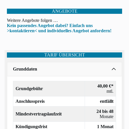
ANGEBOTE
Weitere Angebote folgen …
Kein passendes Angebot dabei? Einfach uns
>kontaktieren< und individuelles Angebot anfordern!
TARIF ÜBERSICHT
Grunddaten
40,00 €*
Grundgebühr
mtl.
Anschlusspreis
entfällt
24 bis 48
Mindestvertragslaufzeit
Monate
Kündigungsfrist
1 Monat