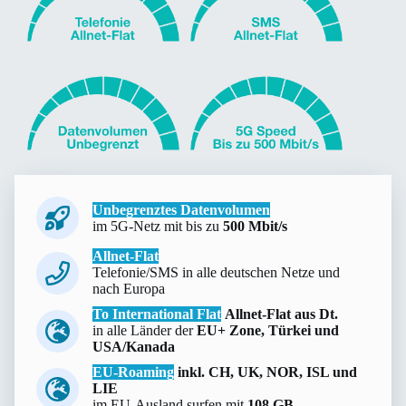
Unbegrenztes Datenvolumen
im 5G-Netz mit bis zu
500 Mbit/s
Allnet-Flat
Telefonie/SMS in alle deutschen Netze und
nach Europa
To International Flat
Allnet-Flat
aus Dt.
in alle Länder der
EU+ Zone, Türkei und
USA/Kanada
EU-Roaming
inkl. CH, UK, NOR, ISL und
LIE
im EU-Ausland surfen mit
108 GB