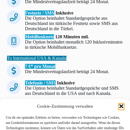
Die Mindestvertragslaufzeit beträgt 24 Monat.
Festnetz / SMS
Inklusive
Die Option beinhaltet Standardgespräche aus
Deutschland ins türkische Festnetz sowie SMS aus
Deutschland in die Türkei.
Mobilfunknetz
120 Minuten mtl.
Die Option beinhaltet monatlich 120 Inklusivminuten
in türkische Mobilfunknetze.
To International USA & Kanada
7 €* pro Monat
Die Mindestvertragslaufzeit beträgt 24 Monat.
Telefonie / SMS
Inklusive
Die Option beinhaltet Standardgespräche und SMS
aus Deutschland in die USA und nach Kanada.
Cookie-Zustimmung verwalten
Hinweis
Die Mindestvertragslaufzeit für alle To International Optionen
beträgt 24 Monate. Die Optionen beinhalten nur Standardgespräche sowie
Um dir ein optimales Erlebnis zu bieten, verwenden wir Technologien wie Cookies,
SMS aus Deutschland. Davon ausgenommen sind Premium-SMS,
Rufumleitungen und Mailbox-Weiterleitungen sowie Anrufe zu
um Geräteinformationen zu speichern und/oder darauf zuzugreifen. Wenn du diesen
Sonderrufnummern.
Technologien zustimmst, können wir Daten wie das Surfverhalten oder eindeutige IDs