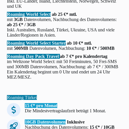
Inkl. EU-Länder, Island, Liechtenstein, Norwegen, Schweiz
und UK
Roaming World Select
ab 25 €* mtl.
mit
3GB
Datenvolumen, Nachbuchung des Datenvolumens:
ab 25 €* / 3GB
Inkl. Australien, Russland, Türkei, Ukraine, USA und viele
Länder/Regionen in Asien.
Roaming World Select Starter
ab 10 €* mtl.
mit
500MB
Datenvolumen, Nachbuchung:
10 €* / 500MB
Roaming Day Pack Travel
ab 7 €* pro Kalendertag
im Weltzone World Select: mit 50 Freiminuten, 50 Frei-SMS
und 300MB Datenvolumen, Nachbuchung: ab 7 €* / 300MB
Ein Kalendertag beginnt um 0 Uhr und endet um 24 Uhr
MEZ/MESZ.
Roaming Türkei
15 €* pro Monat
Die Mindestvertragslaufzeit beträgt 1 Monat.
10GB Datenvolumen
Inklusive
Nachbuchung des Datenvolumens:
15 €* / 10GB