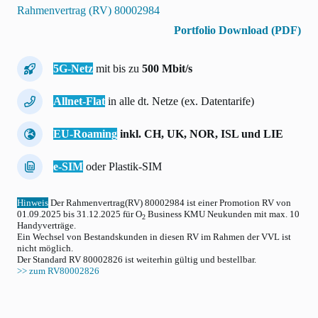
Rahmenvertrag (RV) 80002984
Portfolio Download (PDF)
5G-Netz
mit bis zu
500 Mbit/s
Allnet-Flat
in alle dt. Netze (ex. Datentarife)
EU-Roaming
inkl. CH, UK, NOR, ISL und LIE
e-SIM
oder Plastik-SIM
Hinweis
Der Rahmenvertrag(RV) 80002984 ist einer Promotion RV von
01.09.2025 bis 31.12.2025 für O
Business KMU Neukunden mit max. 10
2
Handyverträge.
Ein Wechsel von Bestandskunden in diesen RV im Rahmen der VVL ist
nicht möglich.
Der Standard RV 80002826 ist weiterhin gültig und bestellbar.
>> zum RV80002826