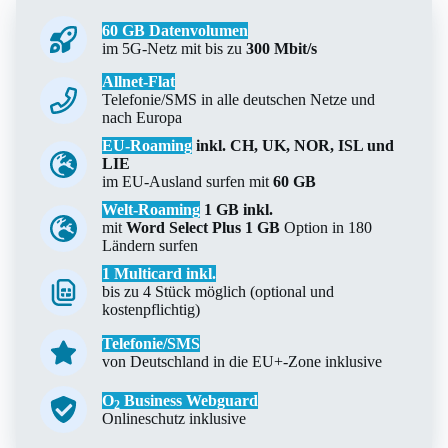
60 GB Datenvolumen
im 5G-Netz mit bis zu
300 Mbit/s
Allnet-Flat
Telefonie/SMS in alle deutschen Netze und
nach Europa
EU-Roaming
inkl. CH, UK, NOR, ISL und
LIE
im EU-Ausland surfen mit
60 GB
Welt-Roaming
1 GB inkl.
mit
Word Select Plus 1 GB
Option in 180
Ländern surfen
1 Multicard inkl.
bis zu 4 Stück möglich (optional und
kostenpflichtig)
Telefonie/SMS
von Deutschland in die EU+-Zone inklusive
O
Business Webguard
2
Onlineschutz inklusive